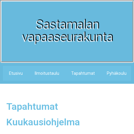
Sastamalan
vapaaseurakunta
Etusivu
Ilmoitustaulu
Tapahtumat
Pyhäkoulu
Tapahtumat
Kuukausiohjelma