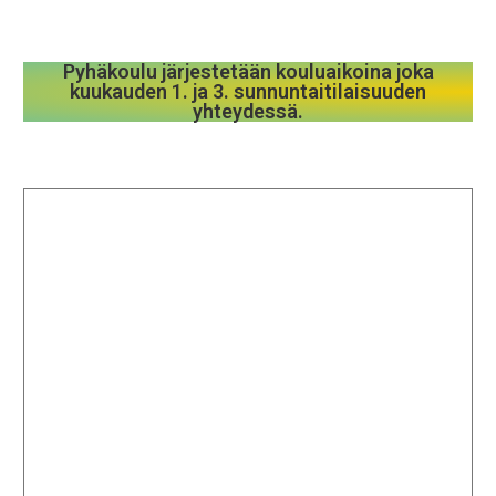
Pyhäkoulu järjestetään kouluaikoina joka
kuukauden 1. ja 3. sunnuntaitilaisuuden
yhteydessä.