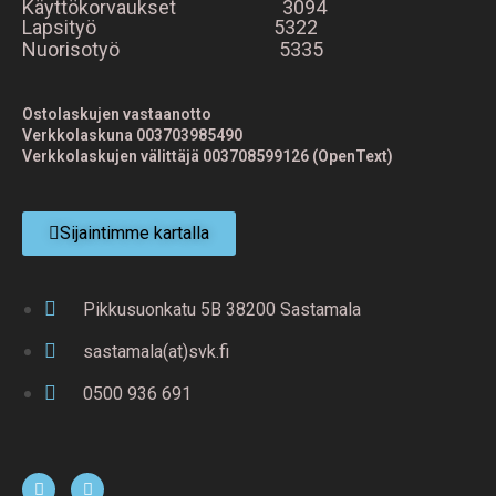
Käyttökorvaukset 3094
Lapsityö 5322
Nuorisotyö 5335
Ostolaskujen vastaanotto
Verkkolaskuna 003703985490
Verkkolaskujen välittäjä 003708599126 (OpenText)
Sijaintimme kartalla
Pikkusuonkatu 5B 38200 Sastamala
sastamala(at)svk.fi
0500 936 691