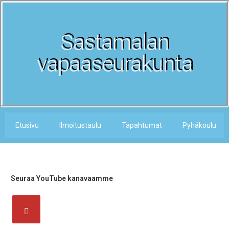
Sastamalan
vapaaseurakunta
Etusivu
Ilmoitustaulu
Tapahtumat
Pyhäkoulu
Seuraa YouTube kanavaamme