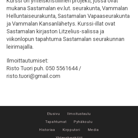
Kurssi on yhteiskristillinen projekti, jossa ovat
mukana Sastamalan ev.lut. seurakunta, Vammalan
Helluntaiseurakunta, Sastamalan Vapaaseurakunta
ja Vammalan Kansanlähetys. Kurssi-illat ovat
Sastamalan kirjaston Litzelius-salissa ja
viikonlopun tapahtuma Sastamalan seurakunnan
leirimajalla.
Ilmoittautumiset:
Risto Tuori puh. 050 5561644 /
risto.tuori@gmail.com
Etusivu
Ilmoitustaulu
Tapahtumat
Pyhäkoulu
Historiaa
Kirpputori
Media
Yhteyshenkilöt