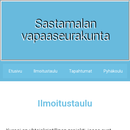
Sastamalan
vapaaseurakunta
Etusivu
Ilmoitustaulu
Tapahtumat
Pyhäkoulu
Ilmoitustaulu