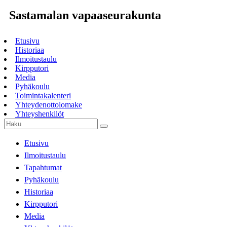
Sastamalan vapaaseurakunta
Etusivu
Historiaa
Ilmoitustaulu
Kirpputori
Media
Pyhäkoulu
Toimintakalenteri
Yhteydenottolomake
Yhteyshenkilöt
Etusivu
Ilmoitustaulu
Tapahtumat
Pyhäkoulu
Historiaa
Kirpputori
Media