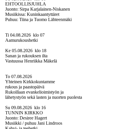
EHTOOLLISJUHLA
Juonto: Sirpa Karjalainen-Niskanen
Musiikissa: Kuninkaantyttäret
Puhuu: Tiina ja Tuomo Lähteenmäki
Ti 04.08.2026 klo 07
Aamurukoushetki
Ke 05.08.2026 klo 18
Sanan ja rukouksen ilta
Vastuussa Henriikka Mäkelä
To 07.08.2026
Yhteinen Kirkkokuntamme
rukous ja paastopäivä
Rukoillaan evankelioimistyön ja
lähetystyön sekä lasten ja nuorten puolesta
Su 09.08.2026 klo 16
TUNNIN KIRKKO
Juonto: Desiree Hagert
Musiikki / puhuu Jani Lindroos
Kahvi- ja teehetki