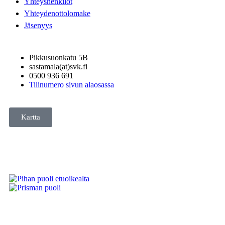
Yhteyshenkilöt
Yhteydenottolomake
Jäsenyys
Pikkusuonkatu 5B
sastamala(at)svk.fi
0500 936 691
Tilinumero sivun alaosassa
Kartta