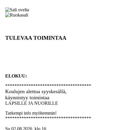
TULEVAA TOIMINTAA
ELOKUU:
*************************************
Koulujen alettua syyskesällä,
käynnistyy toimintaa
LAPSILLE JA NUORILLE
Tarkempi info myöhemmin!
*************************************
Su 02.08.2026 klo 16